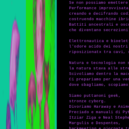
Se non possiamo emettere
Performance improvvisata
creando e decifrando cod
costruendo macchine ibri
Battiti ancestrali e osc
che diventano secrezioni
Elettronautica e bioelet
l'odore acido dei nostri
riposizionatx tra cavi, 
Natura e tecnologia non 
la natura stava alle str
Scivoliamo dentro la mac
Ci prepariamo per una ve
dove sbagliamo, scopiamo
Siamo puttanoni geek,
stronze cyborg.
Divoriamo Haraway e Asim
Preciado e manuali di Py
Itziar Ziga e Neal Steph
Margulis e Despentes,
hackmeeting e giornate t