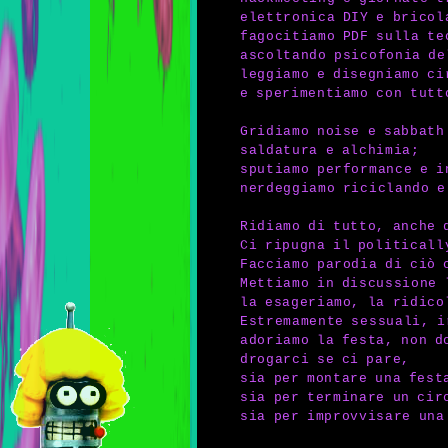
elettronica DIY e bricol
fagocitiamo PDF sulla te
ascoltando psicofonia de
leggiamo e disegniamo ci
e sperimentiamo con tutt
Gridiamo noise e sabbath
saldatura e alchimia;
sputiamo performance e i
nerdeggiamo riciclando e
Ridiamo di tutto, anche 
Ci ripugna il politicall
Facciamo parodia di ciò 
Mettiamo in discussione 
la esageriamo, la ridico
Estremamente sessuali, i
adoriamo la festa, non d
drogarci se ci pare,
sia per montare una fest
sia per terminare un cir
sia per improvvisare una