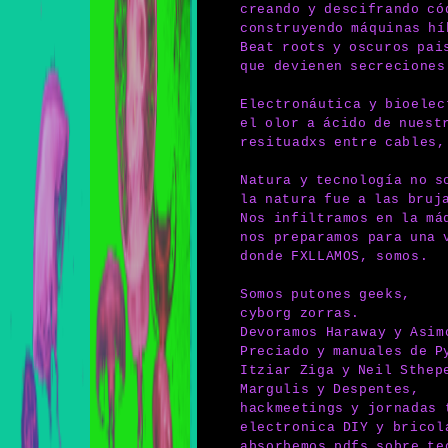
creando y descifrando có
construyendo máquinas hí
Beat roots y oscuros pai
que devienen secreciones
Electronáutica y bioelec
el olor a ácido de nuest
resituadxs entre cables,
Natura y tecnología no s
la natura fue a las bruj
Nos infiltramos en la má
nos preparamos para una 
donde FXLLAMOS, somos.
Somos putones geeks,
cyborg zorras.
Devoramos Haraway y Asim
Preciado y manuales de P
Itziar Ziga y Neil Sthep
Margulis y Despentes,
hackmeetings y jornadas 
electronica DIY y bricol
absorbemos pdfs sobre te