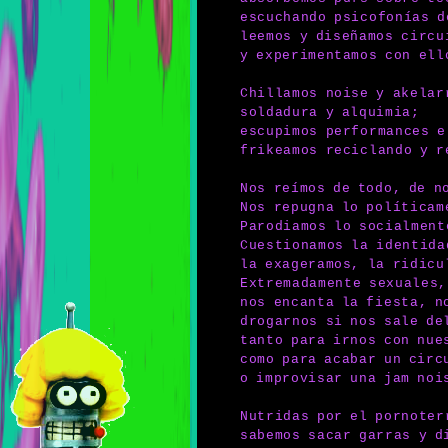
escuchando psicofonías d
leemos y diseñamos circu
y experimentamos con ell
Chillamos noise y akelar
soldadura y alquimia;
escupimos performances e
frikeamos reciclando y r
Nos reímos de todo, de n
Nos repugna lo políticam
Parodiamos lo socialment
Cuestionamos la identida
la exageramos, la ridicu
Extremadamente sexuales,
nos encanta la fiesta, n
drogarnos si nos sale de
tanto para irnos con nue
como para acabar un circ
o improvisar una jam noi
Nutridas por el pornoter
sabemos sacar garras y d