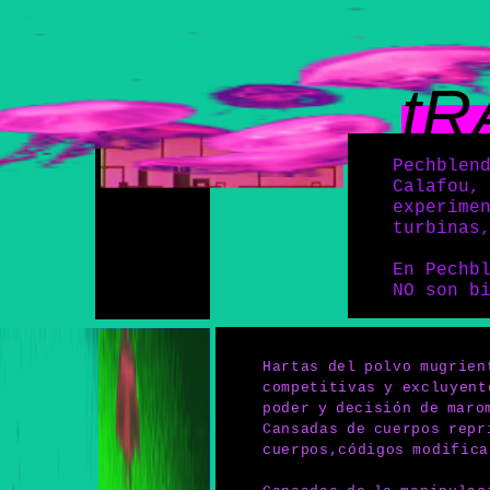
tR
Pechblen
Calafou,
experime
turbinas
En Pechb
NO son b
Hartas del polvo mugrien
competitivas y excluyent
poder y decisión de maro
Cansadas de cuerpos repr
cuerpos,códigos modifica